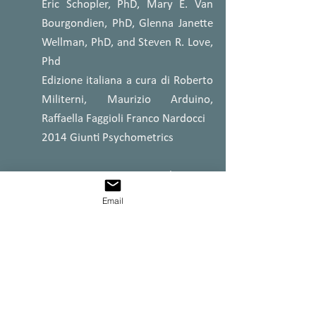
Eric Schopler, PhD, Mary E. Van
Bourgondien, PhD, Glenna Janette
Wellman, PhD, and Steven R. Love,
Phd
Edizione italiana a cura di Roberto
Militerni, Maurizio Arduino,
Raffaella Faggioli Franco Nardocci
2014 Giunti Psychometrics
ASRAutism Spectrum Rating Scales
Sam Goldstein e Jack A. Naglieri
Email
Edizione italiana a cura di Roberto
Militerni Maurizio G. Arduino
Franco Nardocci Raffaella Faggioli
Stefano Taddei
2014 GiuntiPsychomerics