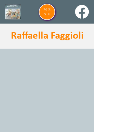
ME
NU
Raffaella Faggioli